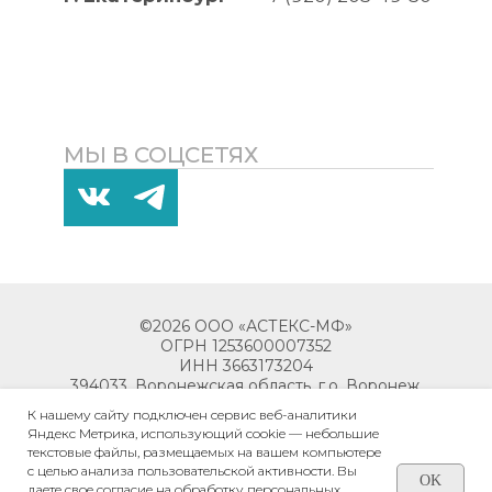
МЫ В СОЦСЕТЯХ
©2026 ООО «АСТЕКС-МФ»
ОГРН 1253600007352
ИНН 3663173204
394033, Воронежская область, г.о. Воронеж,
г. Воронеж, пр-кт Ленинский, д. 119М,
К нашему сайту подключен сервис веб-аналитики
помещ. 6
Яндекс Метрика, использующий cookie — небольшие
текстовые файлы, размещаемых на вашем компьютере
с целью анализа пользовательской активности. Вы
OK
даете свое согласие на обработку персональных