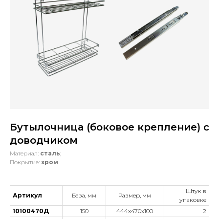
Бутылочница (боковое крепление) с
доводчиком
Материал:
сталь
;
Покрытие:
хром
Штук в
Артикул
База, мм
Размер, мм
упаковке
10100470Д
150
444х470х100
2