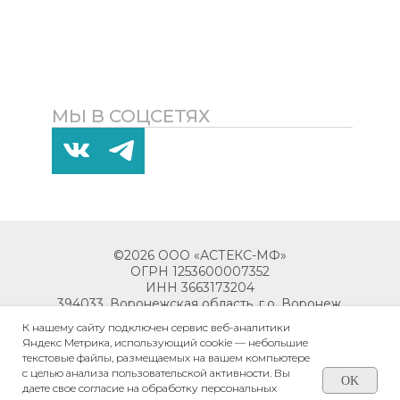
МЫ В СОЦСЕТЯХ
©2026 ООО «АСТЕКС-МФ»
ОГРН 1253600007352
ИНН 3663173204
394033, Воронежская область, г.о. Воронеж,
г. Воронеж, пр-кт Ленинский, д. 119М,
К нашему сайту подключен сервис веб-аналитики
помещ. 6
Яндекс Метрика, использующий cookie — небольшие
текстовые файлы, размещаемых на вашем компьютере
с целью анализа пользовательской активности. Вы
OK
даете свое согласие на обработку персональных