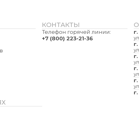
КОНТАКТЫ
О
Телефон горячей линии:
г
ул
+7 (800) 223-21-36
г
ул
в
г
ул
г
ул
г
ул
г
ЯХ