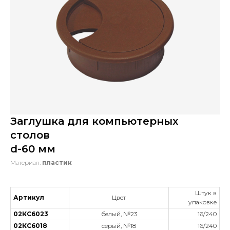
Заглушка для компьютерных
столов
d-60 мм
Материал:
пластик
Штук в
Артикул
Цвет
упаковке
02КС6023
белый, №23
16/240
02КС6018
серый, №18
16/240