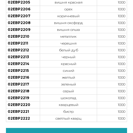
02ЕВР2205
вишня красная
1000
02ЕВР2206
орех
1000
02ЕВР2207
коричневый
1000
02ЕВР2208
вишня оксфорд
1000
02ЕВР2209
вишня ольха
1000
02ЕВР2210
металлик
1000
02ЕВР2211
черешня
1000
02ЕВР2212
белый дуб
1000
02ЕВР2213
черный
1000
02ЕВР2214
красный
1000
02ЕВР2215
синий
1000
02ЕВР2216
желтый
1000
02ЕВР2217
зеленый
1000
02ЕВР2218
серый
1000
02ЕВР2219
шоколад
1000
02ЕВР2220
кварцевый
1000
02ЕВР2221
бистр
1000
02ЕВР2222
светлый кварц
1000