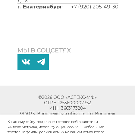
д. 16
г. Екатеринбург
+7 (920) 205-49-30
МЫ В СОЦСЕТЯХ
©2026 ООО «АСТЕКС-МФ»
ОГРН 1253600007352
ИНН 3663173204
394033, Воронежская область, г.о. Воронеж,
г. Воронеж, пр-кт Ленинский, д. 119М,
К нашему сайту подключен сервис веб-аналитики
помещ. 6
Яндекс Метрика, использующий cookie — небольшие
текстовые файлы, размещаемых на вашем компьютере