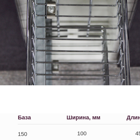
База
Ширина, мм
Длин
100
4
150