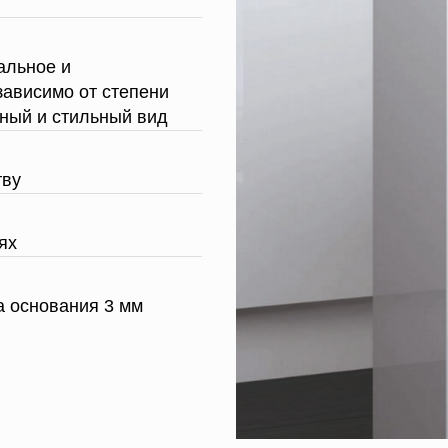
альное и
зависимо от степени
тный и стильный вид
тву
ях
а основания 3 мм