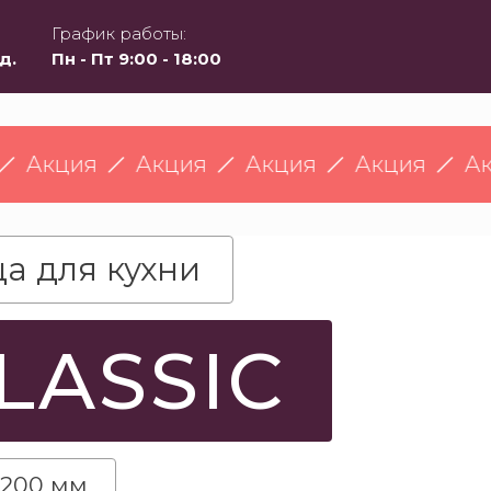
График работы:
д.
Пн - Пт 9:00 - 18:00
РАСПРОДА
ция
Акция
Акция
Акция
Акция
а для кухни
LASSIC
/ 200 мм