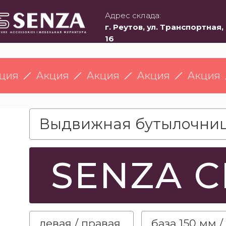
Адрес склада:
г. Реутов, ул. Транспортная, 
16
Акция
Акция
Акция
Акция
Ак
Выдвижная бутылочниц
SENZA C
левая / правая
база 150 мм 