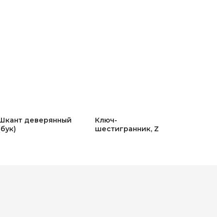
Шкант деверянный
Ключ-
(бук)
шестигранник, Z