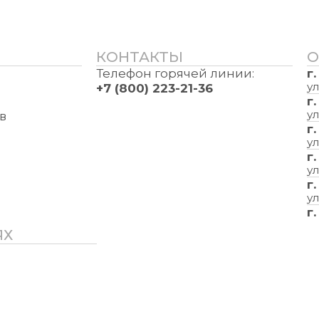
КОНТАКТЫ
О
Телефон горячей линии:
г
ул
+7 (800) 223-21-36
г
ул
в
г
ул
г
ул
г
ул
г
ЯХ