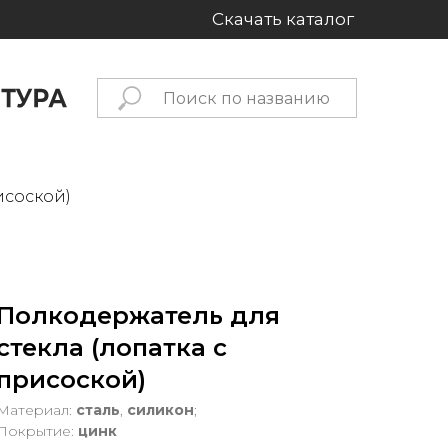
Скачать каталог
исоской)
Полкодержатель для
стекла (лопатка с
присоской)
Материал:
сталь
,
силикон
;
Покрытие:
цинк