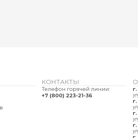
КОНТАКТЫ
О
Телефон горячей линии:
г
ул
+7 (800) 223-21-36
г
ул
в
г
ул
г
ул
г