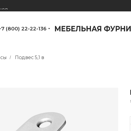
нов
+7 (800) 22-22-136
есы
Подвес 5,1 в
/