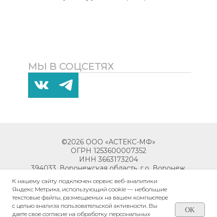
МЫ В СОЦСЕТЯХ
©2026 ООО «АСТЕКС-МФ»
ОГРН 1253600007352
ИНН 3663173204
394033, Воронежская область, г.о. Воронеж,
г. Воронеж, пр-кт Ленинский, д. 119М,
К нашему сайту подключен сервис веб-аналитики
помещ. 6
Яндекс Метрика, использующий cookie — небольшие
текстовые файлы, размещаемых на вашем компьютере
с целью анализа пользовательской активности. Вы
OK
даете свое согласие на обработку персональных