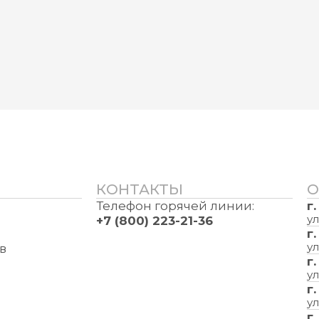
КОНТАКТЫ
О
Телефон горячей линии:
г
ул
+7 (800) 223-21-36
г
ул
в
г
ул
г
ул
г